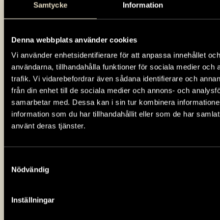
självhushållare då och nu tar
Samtycke
Information
avstamp i livet på Tumba bruk runt
förra sekelskiftet. Utställningen tar
Denna webbplats använder cookies
plats såväl inne i museet som ute.
Vi använder enhetsidentifierare för att anpassa innehållet och
Möt även dagens självhushållare och
användarna, tillhandahålla funktioner för sociala medier och 
få en inblick i deras vardag om att
trafik. Vi vidarebefordrar även sådana identifierare och anna
leva ett mer hållbart liv.
från din enhet till de sociala medier och annons- och analysf
samarbetar med. Dessa kan i sin tur kombinera informatio
information som du har tillhandahållit eller som de har samlat
använt deras tjänster.
E
n gång i tiden var det ont om mat i Sverige.
Samtyckesval
De flesta odlade egna ärtor, kål och potatis.
Nödvändig
En gris eller några får gav kött. Frukt och
bär från skogen och trädgården gav njutning och
Inställningar
värdefulla tillskott. Utställningen berättar om de
människor som levde på bruket och den omsorg