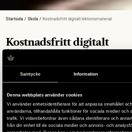
Startsida
Skola
Kostnadsfritt digitalt lektionsmaterial
Kostnadsfritt digitalt
lektionsmaterial
Sverigeshistoria.se är en kostnadsfri
Samtycke
Information
skolresurs med lektionsmaterial från
museer och institutioner i hela
landet. Tumba bruksmuseum
Denna webbplats använder cookies
museum har bidragit med flera
Vi använder enhetsidentifierare för att anpassa innehållet och
användarna, tillhandahålla funktioner för sociala medier och 
lektioner som anknyter till museets
trafik. Vi vidarebefordrar även sådana identifierare och anna
samlingar.
från din enhet till de sociala medier och annons- och analysf