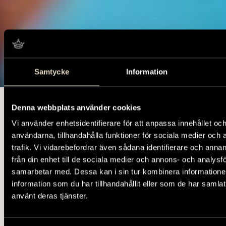
Samtycke
Information
Foto: Ola Myrin, Tumba bruksmuseum/SHM.
Startsida
Skola
Förskola och förskolekla­ss
Denna webbplats använder cookies
Vi använder enhetsidentifierare för att anpassa innehållet och
användarna, tillhandahålla funktioner för sociala medier och 
Förskola och
trafik. Vi vidarebefordrar även sådana identifierare och anna
förskolekla­ss
från din enhet till de sociala medier och annons- och analysf
samarbetar med. Dessa kan i sin tur kombinera informatio
information som du har tillhandahållit eller som de har samlat
Välj bland två olika visningar på plats
använt deras tjänster.
i museet med tema “historien om
bruket” och en om