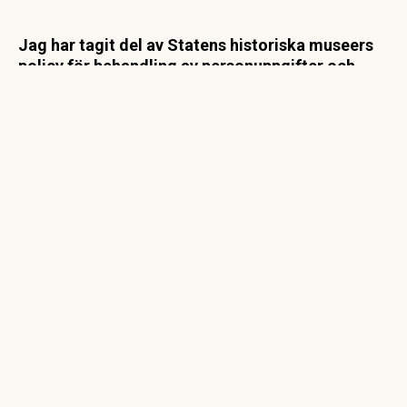
Jag har tagit del av Statens historiska museers
policy för
behandling av personuppgifter
och
samtycker till att mina kontaktuppgifter samlas
in och sparas i enlighet med
dataskyddsförordningen.
Jag godkänner
SKICKA BOKNINGSFÖRFRÅGAN