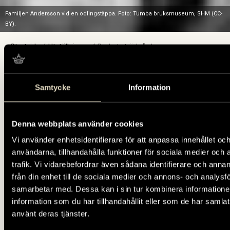
Familjen Andersson vid en odlingstäppa. Foto: Tumba bruksmuseum, SHM (CC-
BY).
Startsida
Utställningar
Brukets trädgårdar
Brukets trädgårdar
Samtycke
Information
I slutet av 1800-talet fanns ungefär
Denna webbplats använder cookies
åttio odlingstäppor på brukets mark.
Vi använder enhetsidentifierare för att anpassa innehållet och
Dessa har genom olika tider använts
användarna, tillhandahålla funktioner för sociala medier och 
till både nytta och nöje. Idag finns det
trafik. Vi vidarebefordrar även sådana identifierare och anna
ett flertal trädgårdar på Tumba
från din enhet till de sociala medier och annons- och analysf
samarbetar med. Dessa kan i sin tur kombinera informatio
bruksmuseum.
information som du har tillhandahållit eller som de har samlat
använt deras tjänster.