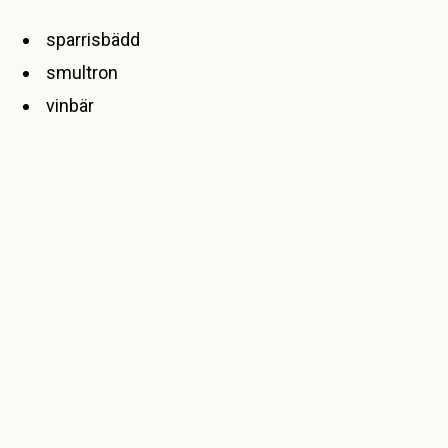
sparrisbädd
smultron
vinbär
rabarber
krusbär
Änkan Ekbergs täppa
Catharina Ekberg, 1782-1855, var en av de många
som bodde på Tumba bruk. Catharina kom till
bruket 46 år gammal för att arbeta som piga, men
gifte sig istället samma år med den 23 år yngre
pappersarbetaren Olof Ekberg. När de hade varit
gifta i 10 år dog Olof hastigt i kopporna och
Catharina blev änka. Hon hade odlingslott 29 på
Valdemarsbergets sluttning.