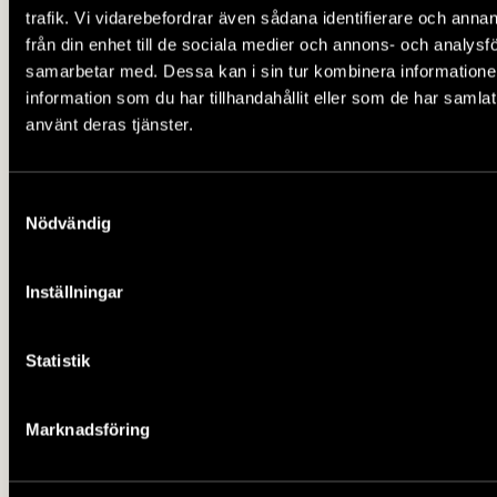
trafik. Vi vidarebefordrar även sådana identifierare och anna
brandstationen
från din enhet till de sociala medier och annons- och analysf
samarbetar med. Dessa kan i sin tur kombinera informatio
I utställningen finns vår brandbil
information som du har tillhandahållit eller som de har samlat
tillsammans med andra spännande
använt deras tjänster.
redskap som använts vid
brandstationen. Rör dig mellan
Samtyckesval
slangar och hjälmar, och lär dig vad
Nödvändig
som hände när brandvakterna blåste
i sin lur.
Inställningar
Statistik
S
pruthuset byggdes 1926 för att fungera
som brukets brandstation. Mellan 1938 och
Marknadsföring
1957 var detta även huvudstation för
Botkyrka Grödinge Brandkår. Alla bruk har haft
någon form av brandförsvar. Bruken låg ofta