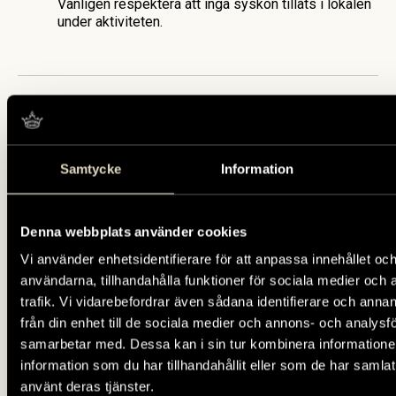
Vänligen respektera att inga syskon tillåts i lokalen
under aktiviteten.
fredag 28 augusti
Samtycke
Information
fredag 25 september
Denna webbplats använder cookies
Vi använder enhetsidentifierare för att anpassa innehållet och
fredag 23 oktober
användarna, tillhandahålla funktioner för sociala medier och 
trafik. Vi vidarebefordrar även sådana identifierare och anna
från din enhet till de sociala medier och annons- och analysf
samarbetar med. Dessa kan i sin tur kombinera informatio
fredag 27 november
information som du har tillhandahållit eller som de har samlat
använt deras tjänster.