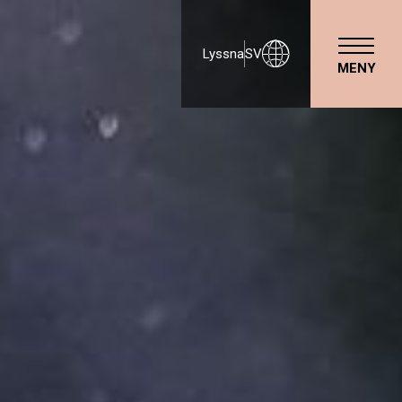
Lyssna
SV
MENY