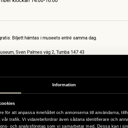
mber klockan 14.00-16.00
 gratis. Biljett hämtas i museets entré samma dag.
useum, Sven Palmes väg 2, Tumba 147 43
sar barn från 8 år.
Information
cookies
e för att anpassa innehållet och annonserna till användarna, tillh
vår trafik. Vi vidarebefordrar även sådana identifierare och anna
nnons- och analysföretag som vi samarbetar med. Dessa kan i sin