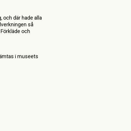
, och där hade alla
illverkningen så
. Förkläde och
r hämtas i museets