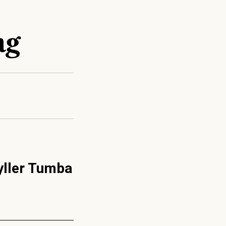
ag
fyller Tumba