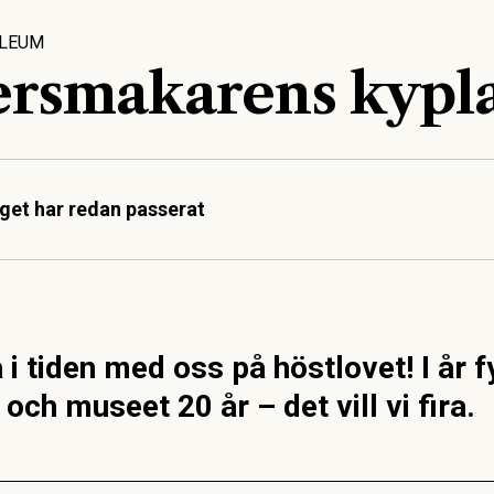
ILEUM
rsmakarens kypl
et har redan passerat
a i tiden med oss på höstlovet! I år 
och museet 20 år – det vill vi fira.