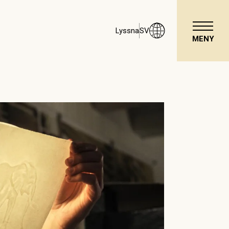
Lyssna
SV
MENY